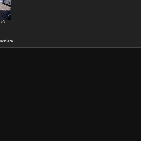
DxO
ernière