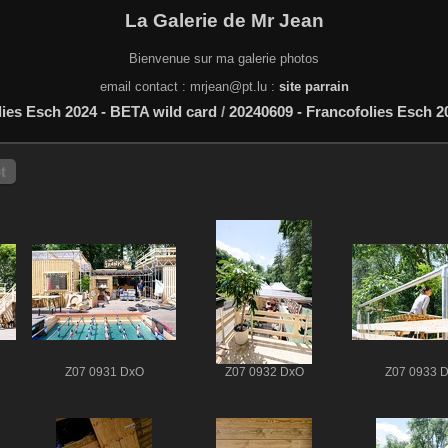
La Galerie de Mr Jean
Bienvenue sur ma galerie photos
email contact : mrjean@pt.lu :
site parrain
lies Esch 2024 - BETA wild card
/
20240609 - Francofolies Esch 20
t
Z07 0931 DxO
Z07 0932 DxO
Z07 0933 