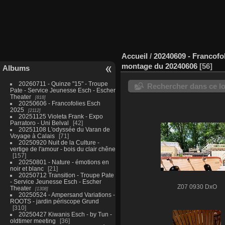
Accueil
/
20240609 - Francofo
montage du 20240606
56
Albums
20260711 - Quinze "15" - Troupe
Rechercher dans ce lo
Pate - Service Jeunesse Esch - Escher
Theater
818
20250606 - Francofolies Esch
2025
2112
20251125 Violeta Frank - Expo
Parratoro - Uni Belval
42
20251108 L'odyssée du Varan de
Voyage à Calais
71
20250920 Nuit de la Culture -
vertige de l'amour - bois du clair chêne
157
20250801 - Nature - émotions en
noir et blanc
21
20250712 Transition - Troupe Pate
- Service Jeunesse Esch - Escher
Z07 0930 DxO
Theater
1308
20250524 - Ampersand Variations -
ROOTS - jardin périscope Grund
310
20250427 Kiwanis Esch - by Tun -
oldtimer meeting
36