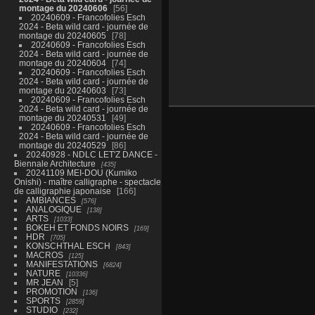
montage du 20240606
56
20240609 - Francofolies Esch
2024 - Beta wild card - journée de
montage du 20240605
78
20240609 - Francofolies Esch
2024 - Beta wild card - journée de
montage du 20240604
74
20240609 - Francofolies Esch
2024 - Beta wild card - journée de
montage du 20240603
73
20240609 - Francofolies Esch
2024 - Beta wild card - journée de
montage du 20240531
49
20240609 - Francofolies Esch
2024 - Beta wild card - journée de
montage du 20240529
86
20240928 - NDLC LET'Z DANCE -
Biennale Architecture
435
20241109 MEI-DOU (Kumiko
Onishi) - maître calligraphe - spectacle
de calligraphie japonaise
166
AMBIANCES
576
ANALOGIQUE
138
ARTS
1033
BOKEH ET FONDS NOIRS
169
HDR
705
KONSCHTHAL ESCH
843
MACROS
125
MANIFESTATIONS
6824
NATURE
10336
MR JEAN
5
PROMOTION
136
SPORTS
2859
STUDIO
232