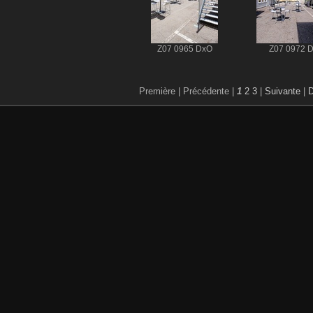
Z07 0965 DxO
Z07 0972 
Première |
Précédente |
1
2
3
|
Suivante
|
D