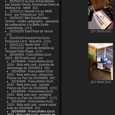
20250213 vu,revu et transformé -
par Sayoko Onishi, Emmanuel Fleitz et
Melting Pol - MNR
83
20220121 Manok Cie au MNR
Esch - par ©mrjean.eu
64
20250207 Mei-Dou(Kumiko-
Onishi) - maître calligraphe - spectacle
de calligraphie à la Belle Etoile -
Luxembourg
103
20250203 Saint Paul de Vence
Z07 0939 DxO
70
20240104 Konscht Hal Esch -
Displaced I et II - Vera Kox
100
20241221 Studio time
17
20241210 - jours de tempête au
Touquet Paris Plage
124
20240609 - Francofolies Esch
2024 - BETA wild card
980
20240609 - Francofolies Esch
2024 - Beta wild card - journée de
démontage du 20240612
96
20240609 - Francofolies Esch
2024 - Beta wild card - dimanche
Franco au Parc du 20240609
86
20240609 - Francofolies Esch
Z07 0949 DxO
2024 - Beta wild card - samedi
Franco au Parc du 20240608
185
20240609 - Francofolies Esch
2024 - Beta wild card - vendredi
Franco au Parc du 20240607
137
20240609 - Francofolies Esch
2024 - Beta wild card - soirée métal
Kufa du 20240606
60
20240609 - Francofolies Esch
2024 - Beta wild card - journée de