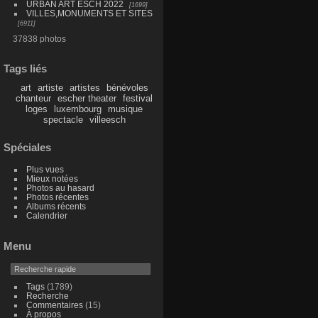
URBAN ART ESCH 2022
1699
VILLES,MONUMENTS ET SITES
6911
37838 photos
Tags liés
art
artiste
artistes
bénévoles
chanteur
escher theater
festival
loges
luxembourg
musique
spectacle
villeesch
Spéciales
Plus vues
Mieux notées
Photos au hasard
Photos récentes
Albums récents
Calendrier
Menu
Tags
(1789)
Recherche
Commentaires
(15)
À propos