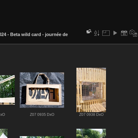
24 - Beta wild card - journée de
DxO
Z07 0935 DxO
Z07 0938 DxO