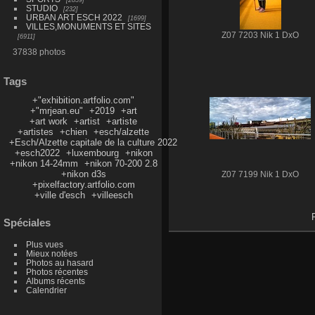
STUDIO
232
URBAN ART ESCH 2022
1699
VILLES,MONUMENTS ET SITES
Z07 7203 Nik 1 DxO
6911
37838 photos
Tags
+"exhibition.artfolio.com"
+"mrjean.eu"
+2019
+art
+art work
+artist
+artiste
+artistes
+chien
+esch/alzette
+Esch/Alzette capitale de la culture 2022
+esch2022
+luxembourg
+nikon
+nikon 14-24mm
+nikon 70-200 2.8
+nikon d3s
Z07 7199 Nik 1 DxO
+pixelfactory.artfolio.com
+ville d'esch
+villeesch
Spéciales
Plus vues
Mieux notées
Photos au hasard
Photos récentes
Albums récents
Calendrier