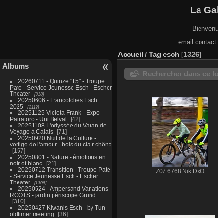
La Gal
Bienvenu
email contact
Accueil
/
Tag
esch
1326
Albums
Rechercher dans ce lo
20260711 - Quinze "15" - Troupe
Pate - Service Jeunesse Esch - Escher
Theater
818
20250606 - Francofolies Esch
2025
2112
20251125 Violeta Frank - Expo
Parratoro - Uni Belval
42
20251108 L'odyssée du Varan de
Voyage à Calais
71
20250920 Nuit de la Culture -
vertige de l'amour - bois du clair chêne
157
20250801 - Nature - émotions en
noir et blanc
21
20250712 Transition - Troupe Pate
Z07 6768 Nik DxO
- Service Jeunesse Esch - Escher
Theater
1308
20250524 - Ampersand Variations -
ROOTS - jardin périscope Grund
310
20250427 Kiwanis Esch - by Tun -
oldtimer meeting
36