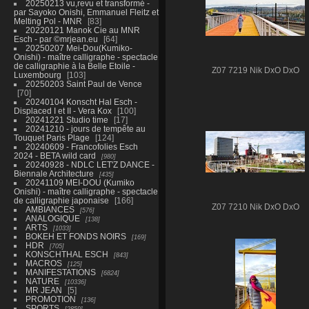
20250213 vu,revu et transformé -
par Sayoko Onishi, Emmanuel Fleitz et
Melting Pol - MNR
83
20220121 Manok Cie au MNR
Esch - par ©mrjean.eu
64
20250207 Mei-Dou(Kumiko-
Onishi) - maître calligraphe - spectacle
de calligraphie à la Belle Etoile -
Z07 7219 Nik DxO DxO
Luxembourg
103
20250203 Saint Paul de Vence
70
20240104 Konscht Hal Esch -
Displaced I et II - Vera Kox
100
20241221 Studio time
17
20241210 - jours de tempête au
Touquet Paris Plage
124
20240609 - Francofolies Esch
2024 - BETA wild card
980
20240928 - NDLC LET'Z DANCE -
Biennale Architecture
435
20241109 MEI-DOU (Kumiko
Onishi) - maître calligraphe - spectacle
de calligraphie japonaise
166
Z07 7210 Nik DxO DxO
AMBIANCES
576
ANALOGIQUE
138
ARTS
1033
BOKEH ET FONDS NOIRS
169
HDR
705
KONSCHTHAL ESCH
843
MACROS
125
MANIFESTATIONS
6824
NATURE
10336
MR JEAN
5
PROMOTION
136
SPORTS
2859