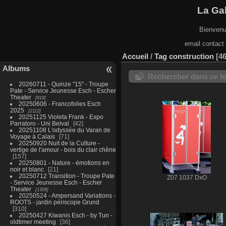
La Gal
Bienvenu
email contact
Accueil
/
Tag
construction
4
Albums
Rechercher dans ce lo
20260711 - Quinze "15" - Troupe
Pate - Service Jeunesse Esch - Escher
Theater
818
20250606 - Francofolies Esch
2025
2112
20251125 Violeta Frank - Expo
Parratoro - Uni Belval
42
20251108 L'odyssée du Varan de
Voyage à Calais
71
20250920 Nuit de la Culture -
vertige de l'amour - bois du clair chêne
157
20250801 - Nature - émotions en
noir et blanc
21
20250712 Transition - Troupe Pate
Z07 1037 DxO
- Service Jeunesse Esch - Escher
Theater
1308
20250524 - Ampersand Variations -
ROOTS - jardin périscope Grund
310
20250427 Kiwanis Esch - by Tun -
oldtimer meeting
36