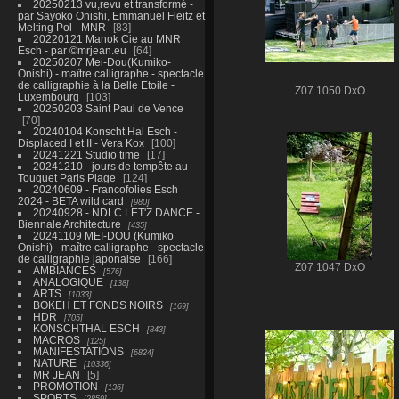
20250213 vu,revu et transformé -
par Sayoko Onishi, Emmanuel Fleitz et
Melting Pol - MNR
83
20220121 Manok Cie au MNR
Esch - par ©mrjean.eu
64
20250207 Mei-Dou(Kumiko-
Onishi) - maître calligraphe - spectacle
de calligraphie à la Belle Etoile -
Z07 1050 DxO
Luxembourg
103
20250203 Saint Paul de Vence
70
20240104 Konscht Hal Esch -
Displaced I et II - Vera Kox
100
20241221 Studio time
17
20241210 - jours de tempête au
Touquet Paris Plage
124
20240609 - Francofolies Esch
2024 - BETA wild card
980
20240928 - NDLC LET'Z DANCE -
Biennale Architecture
435
20241109 MEI-DOU (Kumiko
Onishi) - maître calligraphe - spectacle
de calligraphie japonaise
166
Z07 1047 DxO
AMBIANCES
576
ANALOGIQUE
138
ARTS
1033
BOKEH ET FONDS NOIRS
169
HDR
705
KONSCHTHAL ESCH
843
MACROS
125
MANIFESTATIONS
6824
NATURE
10336
MR JEAN
5
PROMOTION
136
SPORTS
2859