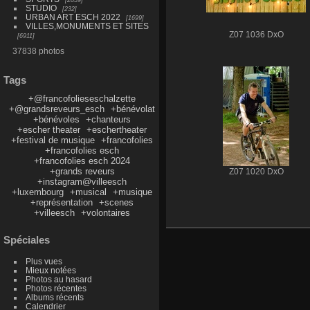
STUDIO
232
URBAN ART ESCH 2022
1699
VILLES,MONUMENTS ET SITES
Z07 1036 DxO
6911
37838 photos
Tags
+@francofolieseschalzette
+@grandsreveurs_esch
+bénévolat
+bénévoles
+chanteurs
+escher theater
+eschertheater
+festival de musique
+francofolies
+francofolies esch
+francofolies esch 2024
+grands reveurs
Z07 1020 DxO
+instagram@villeesch
+luxembourg
+musical
+musique
+représentation
+scenes
+villeesch
+volontaires
Spéciales
Plus vues
Mieux notées
Photos au hasard
Photos récentes
Albums récents
Calendrier