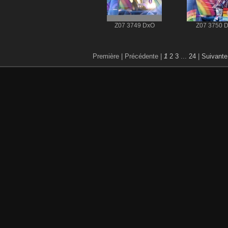
Z07 3749 DxO
Z07 3750 
Première |
Précédente |
1
2
3
...
24
|
Suivante