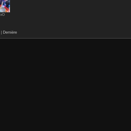
DxO
|
Dernière