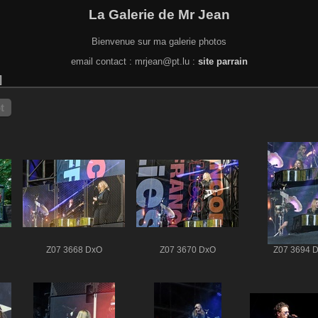
La Galerie de Mr Jean
Bienvenue sur ma galerie photos
email contact : mrjean@pt.lu :
site parrain
t
Z07 3668 DxO
Z07 3670 DxO
Z07 3694 