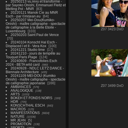
20250213 vu,revu et transformé -
par Sayoko Onishi, Emmanuel Fleitz et
Melting Pol - MNR
83
20220121 Manok Cie au MNR
Esch - par ©mrjean.eu
64
20250207 Mei-Dou(Kumiko-
Onishi) - maître calligraphe - spectacle
de calligraphie à la Belle Etoile -
Z07 3423 DxO
Luxembourg
103
20250203 Saint Paul de Vence
70
20240104 Konscht Hal Esch -
Displaced I et II - Vera Kox
100
20241221 Studio time
17
20241210 - jours de tempête au
Touquet Paris Plage
124
20240609 - Francofolies Esch
2024 - BETA wild card
980
20240928 - NDLC LET'Z DANCE -
Biennale Architecture
435
20241109 MEI-DOU (Kumiko
Onishi) - maître calligraphe - spectacle
de calligraphie japonaise
166
Z07 3499 DxO
AMBIANCES
576
ANALOGIQUE
138
ARTS
1033
BOKEH ET FONDS NOIRS
169
HDR
705
KONSCHTHAL ESCH
843
MACROS
125
MANIFESTATIONS
6824
NATURE
10336
MR JEAN
5
PROMOTION
136
SPORTS
2859