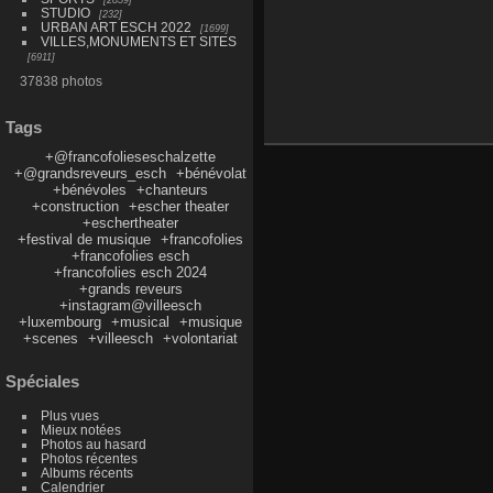
STUDIO
232
URBAN ART ESCH 2022
1699
VILLES,MONUMENTS ET SITES
6911
37838 photos
Tags
+@francofolieseschalzette
+@grandsreveurs_esch
+bénévolat
+bénévoles
+chanteurs
+construction
+escher theater
+eschertheater
+festival de musique
+francofolies
+francofolies esch
+francofolies esch 2024
+grands reveurs
+instagram@villeesch
+luxembourg
+musical
+musique
+scenes
+villeesch
+volontariat
Spéciales
Plus vues
Mieux notées
Photos au hasard
Photos récentes
Albums récents
Calendrier