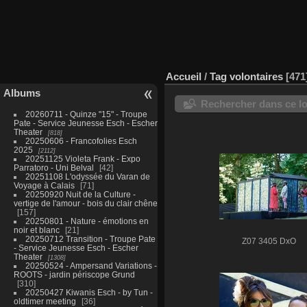
Accueil
/
Tag
volontaires
471
Albums
Rechercher dans ce lo
20260711 - Quinze "15" - Troupe
Pate - Service Jeunesse Esch - Escher
Theater
818
20250606 - Francofolies Esch
2025
2112
20251125 Violeta Frank - Expo
Parratoro - Uni Belval
42
20251108 L'odyssée du Varan de
Voyage à Calais
71
20250920 Nuit de la Culture -
vertige de l'amour - bois du clair chêne
157
20250801 - Nature - émotions en
noir et blanc
21
20250712 Transition - Troupe Pate
Z07 3405 DxO
- Service Jeunesse Esch - Escher
Theater
1308
20250524 - Ampersand Variations -
ROOTS - jardin périscope Grund
310
20250427 Kiwanis Esch - by Tun -
oldtimer meeting
36