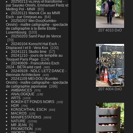
20250213 vu,revu et transformé -
par Sayoko Onishi, Emmanuel Fleitz et
Melting Pol - MNR
83
20220121 Manok Cie au MNR
Esch - par ©mrjean.eu
64
20250207 Mei-Dou(Kumiko-
Onishi) - maître calligraphe - spectacle
de calligraphie à la Belle Etoile -
Z07 4010 DxO
Luxembourg
103
20250203 Saint Paul de Vence
70
20240104 Konscht Hal Esch -
Displaced I et II - Vera Kox
100
20241221 Studio time
17
20241210 - jours de tempête au
Touquet Paris Plage
124
20240609 - Francofolies Esch
2024 - BETA wild card
980
20240928 - NDLC LET'Z DANCE -
Biennale Architecture
435
20241109 MEI-DOU (Kumiko
Onishi) - maître calligraphe - spectacle
de calligraphie japonaise
166
Z07 4004 DxO
AMBIANCES
576
ANALOGIQUE
138
ARTS
1033
BOKEH ET FONDS NOIRS
169
HDR
705
KONSCHTHAL ESCH
843
MACROS
125
MANIFESTATIONS
6824
NATURE
10336
MR JEAN
5
PROMOTION
136
SPORTS
2859