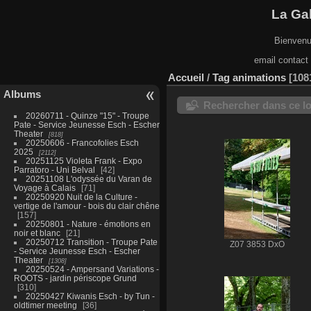
La Gal
Bienvenu
email contact
Accueil
/
Tag
animations
108
Albums
Rechercher dans ce lo
20260711 - Quinze "15" - Troupe
Pate - Service Jeunesse Esch - Escher
Theater
818
20250606 - Francofolies Esch
2025
2112
20251125 Violeta Frank - Expo
Parratoro - Uni Belval
42
20251108 L'odyssée du Varan de
Voyage à Calais
71
20250920 Nuit de la Culture -
vertige de l'amour - bois du clair chêne
157
20250801 - Nature - émotions en
noir et blanc
21
20250712 Transition - Troupe Pate
Z07 3853 DxO
- Service Jeunesse Esch - Escher
Theater
1308
20250524 - Ampersand Variations -
ROOTS - jardin périscope Grund
310
20250427 Kiwanis Esch - by Tun -
oldtimer meeting
36