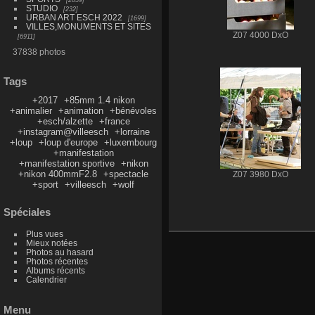
STUDIO
232
URBAN ART ESCH 2022
1699
VILLES,MONUMENTS ET SITES
Z07 4000 DxO
6911
37838 photos
Tags
+2017
+85mm 1.4 nikon
+animalier
+animation
+bénévoles
+esch/alzette
+france
+instagram@villeesch
+lorraine
+loup
+loup d'europe
+luxembourg
+manifestation
+manifestation sportive
+nikon
+nikon 400mmF2.8
+spectacle
Z07 3980 DxO
+sport
+villeesch
+wolf
Spéciales
Plus vues
Mieux notées
Photos au hasard
Photos récentes
Albums récents
Calendrier
Menu