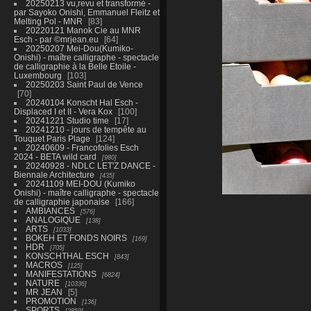
20250213 vu,revu et transformé -
par Sayoko Onishi, Emmanuel Fleitz et
Melting Pol - MNR
83
20220121 Manok Cie au MNR
Esch - par ©mrjean.eu
64
20250207 Mei-Dou(Kumiko-
Onishi) - maître calligraphe - spectacle
de calligraphie à la Belle Etoile -
Luxembourg
103
20250203 Saint Paul de Vence
70
20240104 Konscht Hal Esch -
Displaced I et II - Vera Kox
100
20241221 Studio time
17
20241210 - jours de tempête au
Touquet Paris Plage
124
20240609 - Francofolies Esch
2024 - BETA wild card
980
20240928 - NDLC LET'Z DANCE -
Biennale Architecture
435
20241109 MEI-DOU (Kumiko
Onishi) - maître calligraphe - spectacle
de calligraphie japonaise
166
AMBIANCES
576
ANALOGIQUE
138
ARTS
1033
BOKEH ET FONDS NOIRS
169
HDR
705
KONSCHTHAL ESCH
843
MACROS
125
MANIFESTATIONS
6824
NATURE
10336
MR JEAN
5
PROMOTION
136
SPORTS
2859