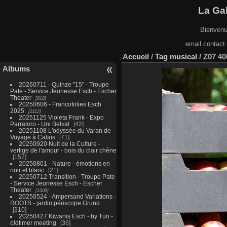
La Gal
Bienvenu
email contact
Accueil
/
Tag
musical
/
Z07 4
Albums
20260711 - Quinze "15" - Troupe
Pate - Service Jeunesse Esch - Escher
Theater
818
20250606 - Francofolies Esch
2025
2112
20251125 Violeta Frank - Expo
Parratoro - Uni Belval
42
20251108 L'odyssée du Varan de
Voyage à Calais
71
20250920 Nuit de la Culture -
vertige de l'amour - bois du clair chêne
157
20250801 - Nature - émotions en
noir et blanc
21
20250712 Transition - Troupe Pate
- Service Jeunesse Esch - Escher
Theater
1308
20250524 - Ampersand Variations -
ROOTS - jardin périscope Grund
310
20250427 Kiwanis Esch - by Tun -
oldtimer meeting
36