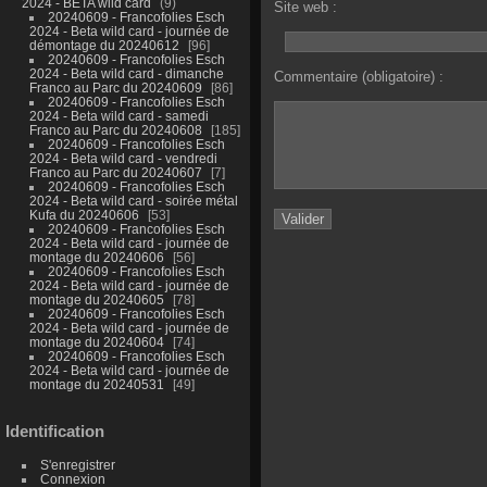
2024 - BETA wild card
9
Site web :
20240609 - Francofolies Esch
2024 - Beta wild card - journée de
démontage du 20240612
96
20240609 - Francofolies Esch
2024 - Beta wild card - dimanche
Commentaire (obligatoire) :
Franco au Parc du 20240609
86
20240609 - Francofolies Esch
2024 - Beta wild card - samedi
Franco au Parc du 20240608
185
20240609 - Francofolies Esch
2024 - Beta wild card - vendredi
Franco au Parc du 20240607
7
20240609 - Francofolies Esch
2024 - Beta wild card - soirée métal
Kufa du 20240606
53
20240609 - Francofolies Esch
2024 - Beta wild card - journée de
montage du 20240606
56
20240609 - Francofolies Esch
2024 - Beta wild card - journée de
montage du 20240605
78
20240609 - Francofolies Esch
2024 - Beta wild card - journée de
montage du 20240604
74
20240609 - Francofolies Esch
2024 - Beta wild card - journée de
montage du 20240531
49
Identification
S'enregistrer
Connexion