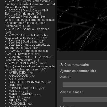
20250213 vu,revu et transformé -
par Sayoko Onishi, Emmanuel Fleitz et
Melting Pol - MNR
83
20220121 Manok Cie au MNR
Esch - par ©mrjean.eu
64
20250207 Mei-Dou(Kumiko-
Onishi) - maître calligraphe - spectacle
de calligraphie à la Belle Etoile -
Luxembourg
103
20250203 Saint Paul de Vence
70
20240104 Konscht Hal Esch -
Displaced I et II - Vera Kox
100
20241221 Studio time
17
20241210 - jours de tempête au
Touquet Paris Plage
124
20240609 - Francofolies Esch
2024 - BETA wild card
980
20240928 - NDLC LET'Z DANCE -
Biennale Architecture
435
20241109 MEI-DOU (Kumiko
0 commentaire
Onishi) - maître calligraphe - spectacle
de calligraphie japonaise
166
Ajouter un commentaire
AMBIANCES
576
ANALOGIQUE
138
Auteur :
ARTS
1033
BOKEH ET FONDS NOIRS
169
HDR
705
KONSCHTHAL ESCH
843
MACROS
125
Adresse e-mail :
MANIFESTATIONS
6824
NATURE
10336
MR JEAN
5
PROMOTION
136
SPORTS
2859