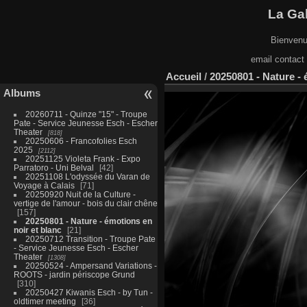
La Gal
Bienvenu
email contact
Accueil
/
20250801 - Nature - 
Albums
20260711 - Quinze "15" - Troupe
Pate - Service Jeunesse Esch - Escher
Theater
818
20250606 - Francofolies Esch
2025
2112
20251125 Violeta Frank - Expo
Parratoro - Uni Belval
42
20251108 L'odyssée du Varan de
Voyage à Calais
71
20250920 Nuit de la Culture -
vertige de l'amour - bois du clair chêne
157
20250801 - Nature - émotions en
noir et blanc
21
20250712 Transition - Troupe Pate
- Service Jeunesse Esch - Escher
Theater
1308
20250524 - Ampersand Variations -
ROOTS - jardin périscope Grund
310
20250427 Kiwanis Esch - by Tun -
oldtimer meeting
36