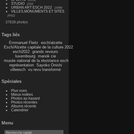
STUDIO
232
URBAN ART ESCH 2022
1699
VILLES,MONUMENTS ET SITES
6911
37838 photos
Tags liés
Emmanuel Fleitz
esch/alzette
Esch/Alzette capitale de la culture 2022
esch2022
grands reveurs
luxembourg
manok cie
musée national de la résistance esch
représentation
Sayoko Onishi
villeesch
vu revu transformé
Spéciales
Plus vues
Mieux notées
Photos au hasard
Photos récentes
Albums récents
Calendrier
Menu