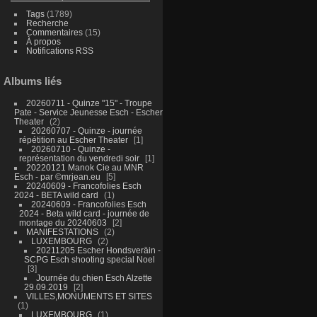
Tags
(1789)
Recherche
Commentaires
(15)
À propos
Notifications RSS
Albums liés
20260711 - Quinze "15" - Troupe
Pate - Service Jeunesse Esch - Escher
Theater
2
20260707 - Quinze - journée
répétition au Escher Theater
1
20260710 - Quinze -
représentation du vendredi soir
1
20220121 Manok Cie au MNR
Esch - par ©mrjean.eu
5
20240609 - Francofolies Esch
2024 - BETA wild card
1
20240609 - Francofolies Esch
2024 - Beta wild card - journée de
montage du 20240603
2
MANIFESTATIONS
2
LUXEMBOURG
2
20211205 Escher Hondsveräin -
SCPG Esch shooting special Noel
3
Journée du chien Esch Alzette
29.09.2019
2
VILLES,MONUMENTS ET SITES
1
LUXEMBOURG
1