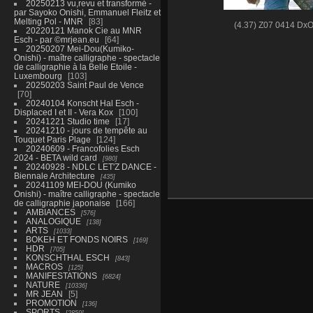
20250213 vu,revu et transformé -
par Sayoko Onishi, Emmanuel Fleitz et
Melting Pol - MNR
83
(4.37) Z07 0414 Dx
20220121 Manok Cie au MNR
Esch - par ©mrjean.eu
64
20250207 Mei-Dou(Kumiko-
Onishi) - maître calligraphe - spectacle
de calligraphie à la Belle Etoile -
Luxembourg
103
20250203 Saint Paul de Vence
70
20240104 Konscht Hal Esch -
Displaced I et II - Vera Kox
100
20241221 Studio time
17
20241210 - jours de tempête au
Touquet Paris Plage
124
20240609 - Francofolies Esch
2024 - BETA wild card
980
20240928 - NDLC LET'Z DANCE -
Biennale Architecture
435
20241109 MEI-DOU (Kumiko
Onishi) - maître calligraphe - spectacle
de calligraphie japonaise
166
AMBIANCES
576
ANALOGIQUE
138
ARTS
1033
BOKEH ET FONDS NOIRS
169
HDR
705
KONSCHTHAL ESCH
843
MACROS
125
MANIFESTATIONS
6824
NATURE
10336
MR JEAN
5
PROMOTION
136
SPORTS
2859