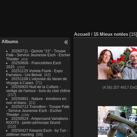
Accueil
/
15 Mieux notées
15
Albums
20260711 - Quinze "15" - Troupe
Pate - Service Jeunesse Esch - Escher
Theater
818
20250606 - Francofolies Esch
2025
2112
20251125 Violeta Frank - Expo
Parratoro - Uni Belval
42
20251108 L'odyssée du Varan de
Voyage à Calais
71
20250920 Nuit de la Culture -
(4.56) Z07 4917 Dx
vertige de l'amour - bois du clair chêne
157
20250801 - Nature - émotions en
noir et blanc
21
20250712 Transition - Troupe Pate
- Service Jeunesse Esch - Escher
Theater
1308
20250524 - Ampersand Variations -
ROOTS - jardin périscope Grund
310
20250427 Kiwanis Esch - by Tun -
oldtimer meeting
36