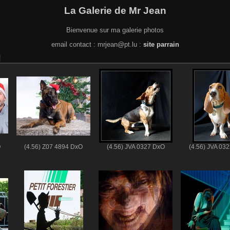
La Galerie de Mr Jean
Bienvenue sur ma galerie photos
email contact : mrjean@pt.lu :
site parrain
O
(4.56) Z07 4894 DxO
(4.56) JVA 0327 DxO
(4.56) JVA 03