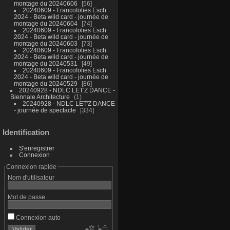
montage du 20240606
56
20240609 - Francofolies Esch
2024 - Beta wild card - journée de
montage du 20240604
74
20240609 - Francofolies Esch
2024 - Beta wild card - journée de
montage du 20240603
73
20240609 - Francofolies Esch
2024 - Beta wild card - journée de
montage du 20240531
49
20240609 - Francofolies Esch
2024 - Beta wild card - journée de
montage du 20240529
86
20240928 - NDLC LET'Z DANCE -
Biennale Architecture
1
20240928 - NDLC LET'Z DANCE
- journée de spectacle
334
Identification
S'enregistrer
Connexion
Connexion rapide
Nom d'utilisateur
Mot de passe
Connexion auto