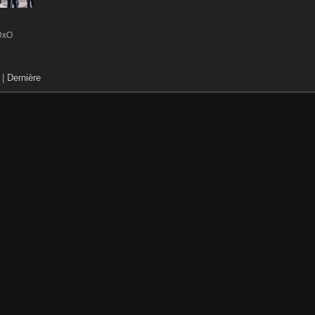
DxO
|
Dernière