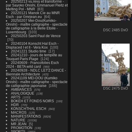
20250213 vu,revu et transformé -
par Sayoko Onishi, Emmanuel Fleitz et
Melting Pol - MNR
83
20220121 Manok Cie au MNR
Esch - par ©mrjean.eu
64
20250207 Mei-Dou(Kumiko-
Onishi) - maître calligraphe - spectacle
de calligraphie à la Belle Etoile -
DSC 2485 DxO
Luxembourg
103
20250203 Saint Paul de Vence
70
20240104 Konscht Hal Esch -
Displaced I et II - Vera Kox
100
20241221 Studio time
17
20241210 - jours de tempête au
Touquet Paris Plage
124
20240609 - Francofolies Esch
2024 - BETA wild card
980
20240928 - NDLC LET'Z DANCE -
Biennale Architecture
435
20241109 MEI-DOU (Kumiko
Onishi) - maître calligraphe - spectacle
de calligraphie japonaise
166
DSC 2475 DxO
AMBIANCES
576
ANALOGIQUE
138
ARTS
1033
BOKEH ET FONDS NOIRS
169
HDR
705
KONSCHTHAL ESCH
843
MACROS
125
MANIFESTATIONS
6824
NATURE
10336
MR JEAN
5
PROMOTION
136
SPORTS
2859