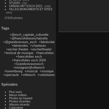
STUDIO
232
URBAN ART ESCH 2022
1699
VILLES,MONUMENTS ET SITES
6911
37838 photos
Tags
+@esch_capitale_culturelle
+@francofolieseschalzette
+@grandsreveurs_esch
+bénévolat
+bénévoles
+chanteurs
+escher theater
+eschertheater
+festival de musique
+francofolies
+francofolies esch
+francofolies esch 2024
+Grandsreveursesch
+instagram@villeesch
+luxembourg
+musical
+musique
+spectacle
+villeesch
+volontaires
Spéciales
Plus vues
Mieux notées
Photos au hasard
Photos récentes
Albums récents
Calendrier