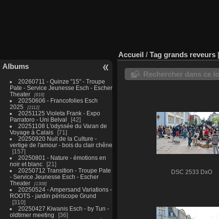
Accueil
/
Tag
grands reveurs
Albums
Rechercher dans ce lo
20260711 - Quinze "15" - Troupe
Pate - Service Jeunesse Esch - Escher
Theater
818
20250606 - Francofolies Esch
2025
2112
20251125 Violeta Frank - Expo
Parratoro - Uni Belval
42
20251108 L'odyssée du Varan de
Voyage à Calais
71
20250920 Nuit de la Culture -
vertige de l'amour - bois du clair chêne
157
20250801 - Nature - émotions en
noir et blanc
21
20250712 Transition - Troupe Pate
DSC 2533 DxO
- Service Jeunesse Esch - Escher
Theater
1308
20250524 - Ampersand Variations -
ROOTS - jardin périscope Grund
310
20250427 Kiwanis Esch - by Tun -
oldtimer meeting
36