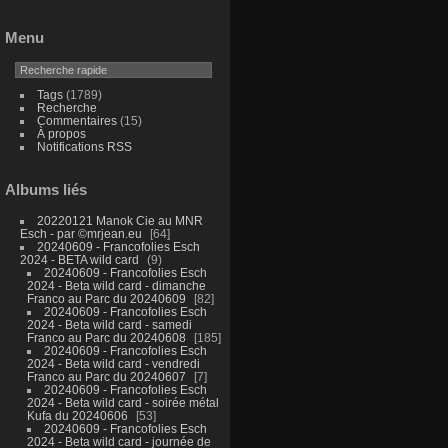
Menu
Tags
(1789)
Recherche
Commentaires
(15)
À propos
Notifications RSS
Albums liés
20220121 Manok Cie au MNR
Esch - par ©mrjean.eu
64
20240609 - Francofolies Esch
2024 - BETA wild card
9
20240609 - Francofolies Esch
2024 - Beta wild card - dimanche
Franco au Parc du 20240609
82
20240609 - Francofolies Esch
2024 - Beta wild card - samedi
Franco au Parc du 20240608
185
20240609 - Francofolies Esch
2024 - Beta wild card - vendredi
Franco au Parc du 20240607
7
20240609 - Francofolies Esch
2024 - Beta wild card - soirée métal
Kufa du 20240606
53
20240609 - Francofolies Esch
2024 - Beta wild card - journée de